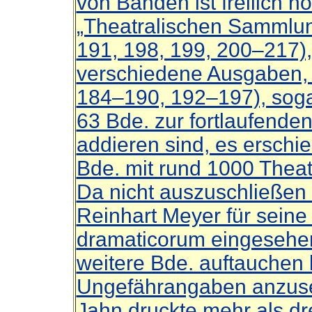
von Bänden ist freilich 
„Theatralischen Sammlun
191, 198, 199, 200–217),
verschiedene Ausgaben,
184–190, 192–197), soga
63 Bde. zur fortlaufend
addieren sind, es ersch
Bde. mit rund 1000 Theat
Da nicht auszuschließen 
Reinhart Meyer für seine 
dramaticorum eingesehe
weitere Bde. auftauchen 
Ungefährangaben anzus
Jahn druckte mehr als dre