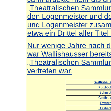
„Theatralischen Sammlun
den Logenmeister und d
und Logenmeister zusamm
etwa ein Drittel aller Titel
Nur wenige Jahre nach d
war Wallishausser bereit
„Theatralischen Sammlung
vertreten war.
Wallishaus
Kurzböc
Schmid
Goldhan
Trattner
Diesbac