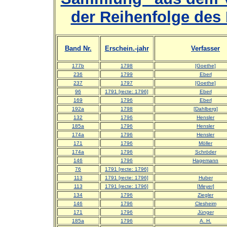
der Reihenfolge des 
Band Nr.
Erschein.-jahr
Verfasser
177b
1798
[Goethe]
236
1799
Eberl
237
1797
[Goethe]
96
1791 [recte: 1796]
Eberl
169
1796
Eberl
192a
1798
[Dahlberg]
132
1796
Hensler
185a
1796
Hensler
174a
1796
Hensler
171
1796
Möller
174a
1796
Schröder
146
1796
Hagemann
76
1791 [recte: 1796]
113
1791 [recte: 1796]
Huber
113
1791 [recte: 1796]
[Meyer]
134
1796
Ziegler
146
1796
Clesheim
171
1796
Jünger
185a
1796
A. H.