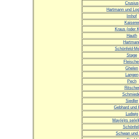
Crusius
Hartmann und Log
Imhof
Kaisere
Kraus (oder 
Hauth
Hartman
Schönfeld-Me
Stage
Fleische
Ghelen
Langen
Pech
Ritsche
Schmied
Siedler
Gebhard und 
Ludwig
May(e)rs se(e)l
Schönfel
Schwan und