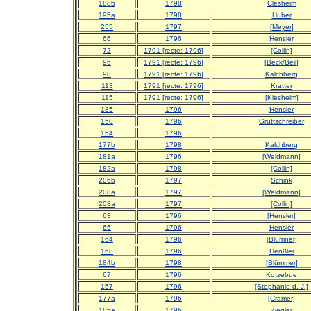
188b
1798
Clesheim
195a
1798
Huber
255
1797
[Meyer]
66
1796
Hensler
72
1791 [recte: 1796]
[Collin]
96
1791 [recte: 1796]
[Beck/Beil]
98
1791 [recte: 1796]
Kalchberg
113
1791 [recte: 1796]
Kratter
115
1791 [recte: 1796]
[Klesheim]
135
1796
Hensler
150
1796
Gruttschreiber
154
1796
177b
1798
Kalchberg
181a
1796
[Weidmann]
182a
1798
[Collin]
206b
1797
Schink
208a
1797
[Weidmann]
208a
1797
[Collin]
63
1796
[Hensler]
65
1796
Hensler
164
1796
[Blümner]
168
1796
Henßler
184b
1798
[Blümmer]
67
1796
Kotzebue
157
1796
[Stephanie d. J.]
177a
1796
[Cramer]
185a
1796
Ziegler