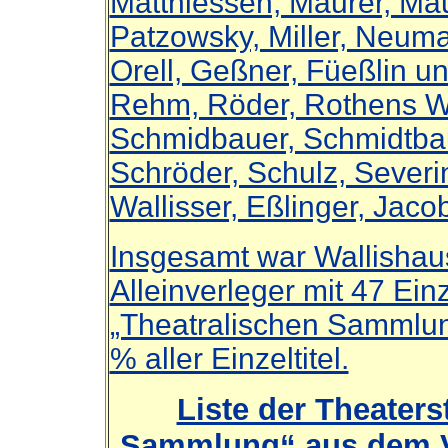
Matthiessen, Maurer, Ma
Patzowsky, Miller, Neuma
Orell, Geßner, Füeßlin u
Rehm, Röder, Rothens Wit
Schmidbauer, Schmidtbau
Schröder, Schulz, Severin
Wallisser, Eßlinger, Ja
Insgesamt war Wallishau
Alleinverleger mit 47 Ein
„Theatralischen Sammlung
% aller Einzeltitel.
Liste der Theaters
Sammlung“ aus dem Ve