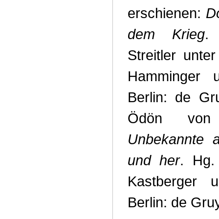
erschienen:
D
dem Krieg
.
Streitler unte
Hamminger u
Berlin: de Gru
Ödön von
Unbekannte a
und her
. Hg. 
Kastberger u
Berlin: de Gru