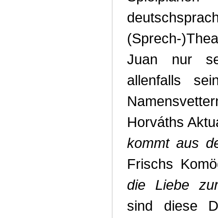
deutschsprach
(Sprech-)The
Juan nur se
allenfalls se
Namensvette
Horváths Aktu
kommt aus d
Frischs Kom
die Liebe zu
sind diese D