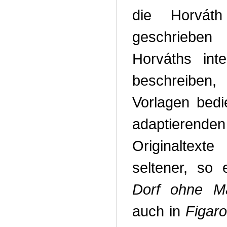
die Horváth
geschrieben
Horváths inter
beschreibe
Vorlagen bedie
adaptierend
Originaltex
seltener, so
Dorf ohne M
auch in
Figaro