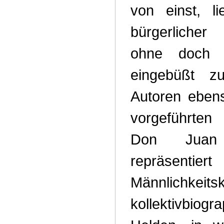
von einst, l
bürgerlicher 
ohne doch s
eingebüßt z
Autoren ebens
vorgeführten
Don Juan
repräse
Männlichkeits
kollektivbiog