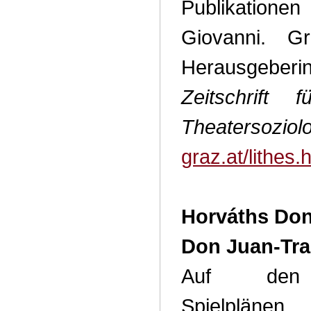
Publikatione
Giovanni. G
Herausgeb
Zeitschrift 
Theatersoziol
graz.at/lithes.
Horváths Don
Don Juan-Tra
Auf den 
Spielp