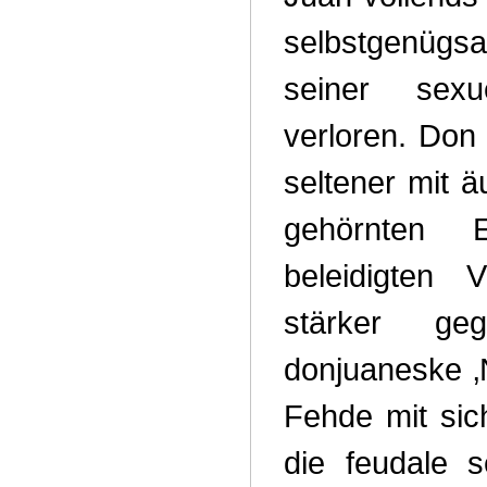
selbstgenügs
seiner sexu
verloren. Don
seltener mit 
gehörnten 
beleidigten
stärker ge
donjuaneske ‚N
Fehde mit sic
die feudale 