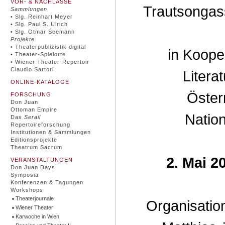
VOR- & NACHLÄSSE
Trautsongas
Sammlungen
• Slg. Reinhart Meyer
• Slg. Paul S. Ulrich
• Slg. Otmar Seemann
Projekte
• Theaterpublizistik digital
in Koope
• Theater-Spielorte
• Wiener Theater-Repertoir
Claudio Sartori
Litera
ONLINE-KATALOGE
Öster
FORSCHUNG
Don Juan
Ottoman Empire
Nation
Das
Serail
Repertoireforschung
Institutionen & Sammlungen
Editionsprojekte
Theatrum Sacrum
2. Mai 2
VERANSTALTUNGEN
Don Juan Days
Symposia
Konferenzen & Tagungen
Workshops
Theaterjournale
Organisatio
Wiener Theater
Karwoche in Wien