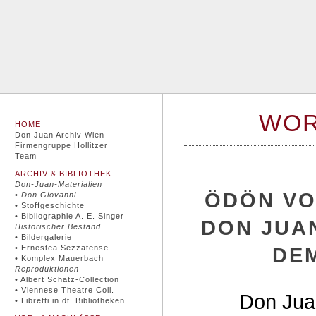
WO
HOME
Don Juan Archiv Wien
Firmengruppe Hollitzer
Team
ARCHIV & BIBLIOTHEK
Don-Juan-Materialien
ÖDÖN VO
•
Don Giovanni
• Stoffgeschichte
• Bibliographie A. E. Singer
DON JUA
Historischer Bestand
• Bildergalerie
• Ernestea Sezzatense
DE
• Komplex Mauerbach
Reproduktionen
• Albert Schatz-Collection
• Viennese Theatre Coll.
Don Jua
• Libretti in dt. Bibliotheken