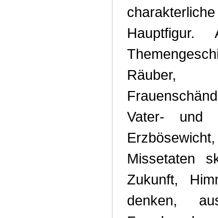
charakterl
Hauptfigur
Themengesch
Räuber, G
Frauenschän
Vater- und 
Erzbösewi
Missetaten s
Zukunft, Hi
denken, aus