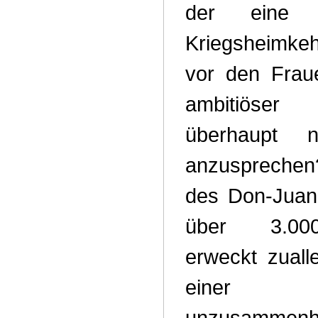
der eine e
Kriegsheimkeh
vor den Frau
ambitiöser 
überhaupt 
anzuspreche
des Don-Juan
über 3.00
erweckt zuall
einer
unzusammenh