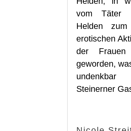
Helden, in w
vom Täter 
Helden zum 
erotischen Akt
der Frauen 
geworden, was 
undenkbar
Steinerner Gas
Nicole Strei