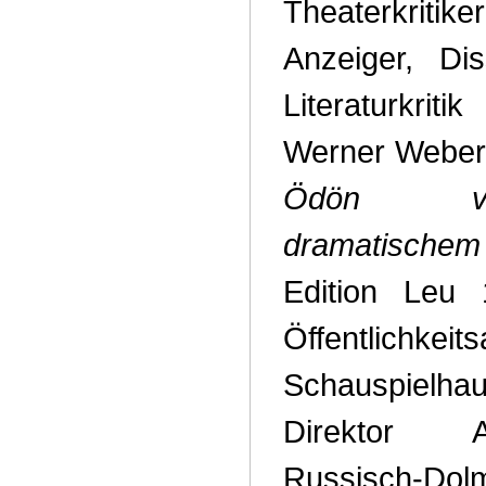
Theaterkriti
Anzeiger, Di
Literaturkri
Werner Weber
Ödön vo
dramatisch
Edition Leu 
Öffentlich
Schauspielh
Direktor 
Russisch-Do