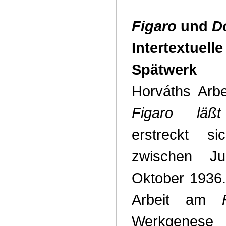
Figaro
und
D
Intertextuelle
Spätwerk
Horváths Arb
Figaro läß
erstreckt s
zwischen Ju
Oktober 1936.
Arbeit am
Werkgenese 