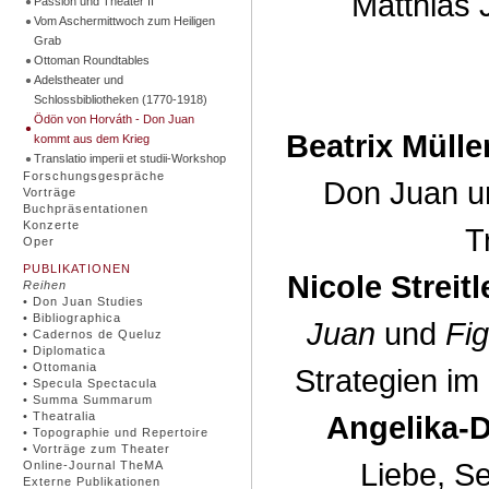
Matthias 
Passion und Theater II
Vom Aschermittwoch zum Heiligen
Grab
Ottoman Roundtables
Adelstheater und
Schlossbibliotheken (1770-1918)
Ödön von Horváth - Don Juan
Beatrix Müll
kommt aus dem Krieg
Translatio imperii et studii-Workshop
Forschungsgespräche
Don Juan u
Vorträge
Buchpräsentationen
Konzerte
T
Oper
PUBLIKATIONEN
Nicole Streit
Reihen
• Don Juan Studies
• Bibliographica
Juan
und
Fi
• Cadernos de Queluz
• Diplomatica
• Ottomania
Strategien im
• Specula Spectacula
• Summa Summarum
• Theatralia
Angelika-
• Topographie und Repertoire
• Vorträge zum Theater
Liebe, S
Online-Journal TheMA
Externe Publikationen