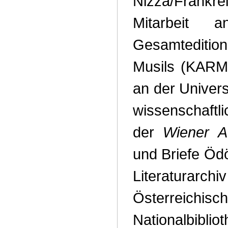
Nizza/Frankrei
Mitarbeit a
Gesamteditio
Musils (KARMA
an der Univers
wissenschaftli
der
Wiener A
und Briefe Öd
Literatu
Österreichisc
Nationalbi