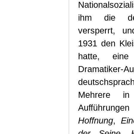
Nationalsozi
ihm die de
versperrt, u
1931 den Kle
hatte, eine
Dramatiker-A
deutschspr
Mehrere in 
Aufführunge
Hoffnung
,
Ei
der Seine
,