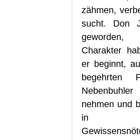
zähmen, verb
sucht. Don Ju
geworden,
Charakter hab
er beginnt, a
begehrten 
Nebenbuhle
nehmen und be
in irg
Gewissens