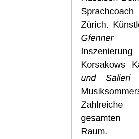
Sprachcoac
Zürich. Künstl
Gfenner Mus
Inszenierun
Korsakows 
und Salieri
i
Musiksommer
Zahlreich
gesamten de
Raum.