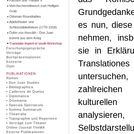
Passion und Theater II
Vom Aschermittwoch zum Heiligen
Grundgedanke
Grab
Ottoman Roundtables
es nun, diese
Adelstheater und
Schlossbibliotheken (1770-1918)
Ödön von Horváth - Don Juan
nehmen, insb
kommt aus dem Krieg
Translatio imperii et studii-Workshop
sie in Erklär
Forschungsgespräche
Vorträge
Buchpräsentationen
Translatio
Konzerte
Oper
untersuch
PUBLIKATIONEN
Reihen
• Don Juan Studies
zahlreiche
• Bibliographica
• Cadernos de Queluz
• Diplomatica
kulturellen
• Ottomania
• Specula Spectacula
• Summa Summarum
analysier
• Theatralia
• Topographie und Repertoire
• Vorträge zum Theater
Selbstda
Online-Journal TheMA
Externe Publikationen