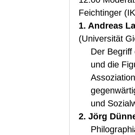
Feichtinger (I
1. Andreas L
(Universität G
Der Begriff
und die Fig
Assoziation
gegenwärti
und Sozial
2. Jörg Dünn
Philographi