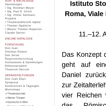
VOR- & NACHLÄSSE
Istituto St
Sammlungen
• Slg. Reinhart Meyer
Roma, Viale
• Slg. Paul S. Ulrich
• Slg. Otmar Seemann
Projekte
• Theaterpublizistik digital
• Theater-Spielorte
• Wiener Theater-Repertoir
11.–12. 
Claudio Sartori
ONLINE-KATALOGE
FORSCHUNG
Don Juan
Ottoman Empire
Das Konzept 
Das
Serail
Repertoireforschung
geht auf ei
Institutionen & Sammlungen
Editionsprojekte
Theatrum Sacrum
Daniel zurüc
VERANSTALTUNGEN
Don Juan Days
Symposia
zur Zeitalterl
Konferenzen & Tagungen
Workshops
vier Reichen 
Theaterjournale
Wiener Theater
Karwoche in Wien
das Römisc