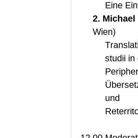
Eine Ei
2. Michael
Wien)
Translat
studii in
Peripher
Überse
und
Reterrit
12.00 Moderat