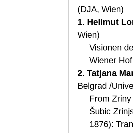
(DJA, Wien)
1. Hellmut L
Wien)
Visionen d
Wiener Hof 
2. Tatjana Ma
Belgrad /Unive
From Zriny 
Šubic Zrinj
1876): Tran