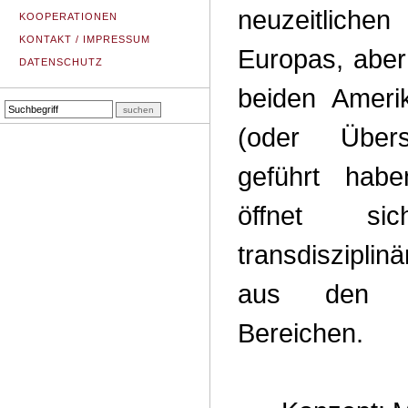
neuzeitlich
KOOPERATIONEN
KONTAKT / IMPRESSUM
Europas, aber
DATENSCHUTZ
beiden Ameri
(oder Über
geführt hab
öffnet s
transdisziplin
aus den unt
Bereichen.